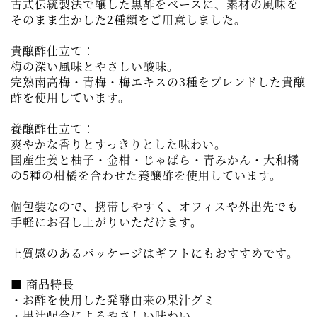
古式伝統製法で醸した黒酢をベースに、素材の風味を
そのまま生かした2種類をご用意しました。
貴醸酢仕立て：
梅の深い風味とやさしい酸味。
完熟南高梅・青梅・梅エキスの3種をブレンドした貴醸
酢を使用しています。
養醸酢仕立て：
爽やかな香りとすっきりとした味わい。
国産生姜と柚子・金柑・じゃばら・青みかん・大和橘
の5種の柑橘を合わせた養醸酢を使用しています。
個包装なので、携帯しやすく、オフィスや外出先でも
手軽にお召し上がりいただけます。
上質感のあるパッケージはギフトにもおすすめです。
■ 商品特長
・お酢を使用した発酵由来の果汁グミ
・果汁配合によるやさしい味わい