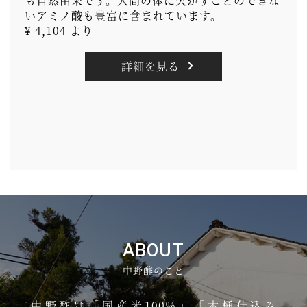
も自然由来です。人間の体に欠かすことのできな
いアミノ酸も豊富に含まれています。
¥ 4,104 より
詳細を見る
ABOUT
中野酢のこと
中野酢は「国産米100%」「木桶仕込み