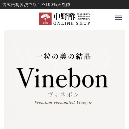
古式伝統製法で醸した100%天然酢
Menu