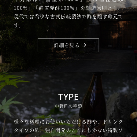
100%」「静置発酵100%」を製造原則とし、
現代では希少な古式伝統製法で酢を醸す蔵元で
す。
詳細を見る
TYPE
中野酢の種類
様々な料理にお使いいただける酢や、ドリンク
タイプの酢、独自開発のここにしかない特製ソ