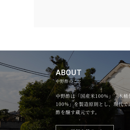
ABOUT
中野酢のこと
中野酢は「国産米100%」「木桶
100%」を製造原則とし、現代
酢を醸す蔵元です。