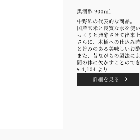
黒酒酢 900ml
中野酢の代表的な商品。
国産玄米と良質な水を使
っくりと発酵させて出来
さらに、木桶への仕込み
と旨みのある美味しいお
また、昔ながらの製法に
間の体に欠かすことので
¥ 4,104 より
詳細を見る