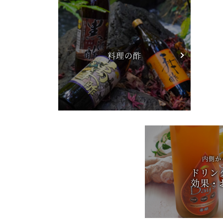
料理の酢
内側か
ドリン
効果・