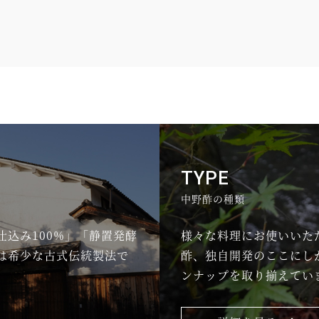
TYPE
中野酢の種類
仕込み100%」「静置発酵
様々な料理にお使いいた
では希少な古式伝統製法で
酢、独自開発のここにし
ンナップを取り揃えてい