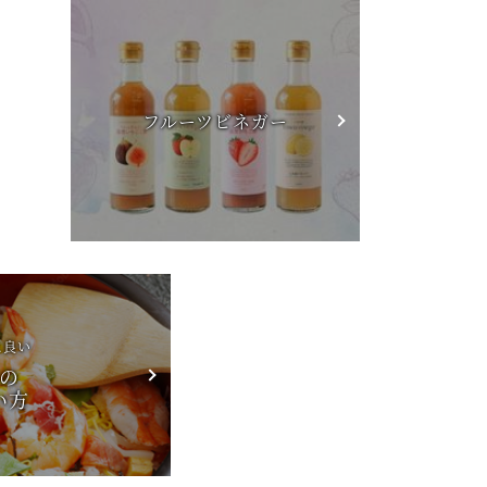
フルーツビネガー
に良い
の
い方