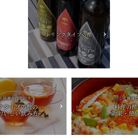
ドリンク
タイプの酢
ら綺麗を作り出す
おいしく健康
クタイプの酢の
料理の酢
おいしい飲み方
効果・使