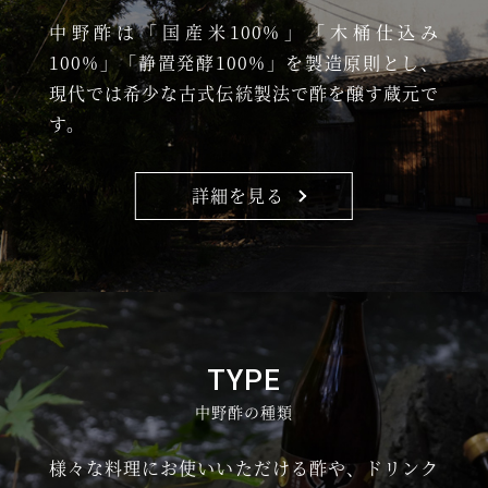
中野酢は「国産米100%」「木桶仕込み
100%」「静置発酵100%」を製造原則とし、
現代では希少な古式伝統製法で酢を醸す蔵元で
す。
詳細を見る
TYPE
中野酢の種類
様々な料理にお使いいただける酢や、ドリンク