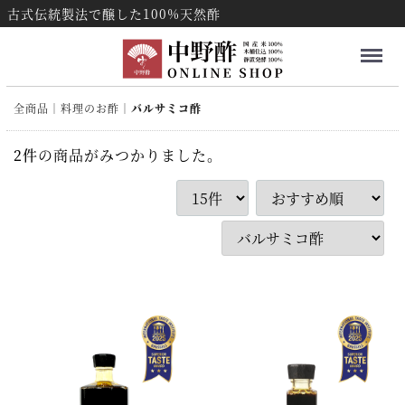
古式伝統製法で醸した100%天然酢
Menu
全商品
料理のお酢
バルサミコ酢
2
件
の商品がみつかりました。